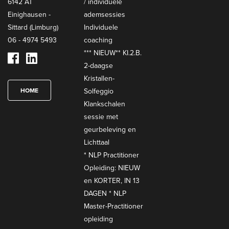
6142 AT
/ individuele
Einighausen -
ademsessies
Sittard (Limburg)
Individuele
06 - 4974 5493
coaching
*** NIEUW** KI.2.B.
2-daagse
Kristallen-
HOME
Solfeggio
Klankschalen
sessie met
geurbeleving en
Lichttaal
* NLP Practitioner
Opleiding: NIEUW
en KORTER, IN 13
DAGEN * NLP
Master-Practitioner
opleiding