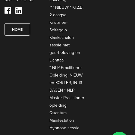
*** NIEUW** KI.2.B.
2-daagse
Kristallen-
HOME
Solfeggio
Klankschalen
sessie met
geurbeleving en
Lichttaal
* NLP Practitioner
Opleiding: NIEUW
en KORTER, IN 13
DAGEN * NLP
Master-Practitioner
opleiding
Quantum
Manifestation
Hypnose sessie