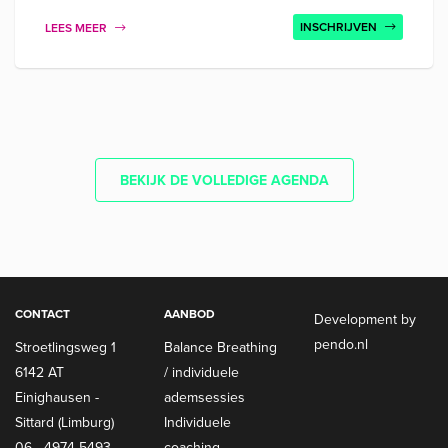
INSCHRIJVEN
LEES MEER
BEKIJK DE VOLLEDIGE AGENDA
CONTACT
AANBOD
Development by
pendo.nl
Stroetlingsweg 1
Balance Breathing
6142 AT
/ individuele
Einighausen -
ademsessies
Sittard (Limburg)
Individuele
06 - 4974 5493
coaching